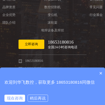
品牌资质
数控切割机
常见问题
企业优势
变位机
行业展会
团队介绍
滚轮架
堆焊设备及焊丝
18653180816
立即咨询
全国24小时咨询电话
18653180816
jnhfsk@126.com
×
济南市历城区华山开发区同华路12号
欢迎到华飞数控，获取更多 18653180816同微信
现在咨询
稍后再说
版权所有：济南华飞数控机械有限公司
备案编号：
鲁ICP备11012631号