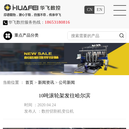
CN
EN
18653180816
华飞数控服务热线：
重点产品分类
当前位置 ：
首页
>
新闻资讯
>
公司新闻
10吨滚轮架发往哈尔滨
时间 ：
2020.04.24
发布人 ：
数控切割机变位机