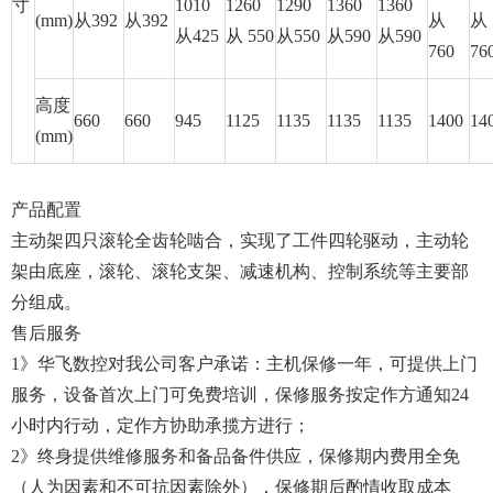
寸
1010
1260
1290
1360
1360
(mm)
从392
从392
从
从
从425
从 550
从550
从590
从590
760
76
高度
660
660
945
1125
1135
1135
1135
1400
14
(mm)
产品配置
主动架四只滚轮全齿轮啮合，实现了工件四轮驱动，主动轮
架由底座，滚轮、滚轮支架、减速机构、控制系统等主要部
分组成。
售后服务
1》华飞数控对我公司客户承诺：主机保修一年，可提供上门
服务，设备首次上门可免费培训，保修服务按定作方通知24
小时内行动，定作方协助承揽方进行；
2》终身提供维修服务和备品备件供应，保修期内费用全免
（人为因素和不可抗因素除外），保修期后酌情收取成本