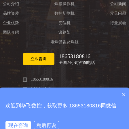
公司介绍
焊接操作机
公司新闻
品牌资质
数控切割机
常见问题
企业优势
变位机
行业展会
团队介绍
滚轮架
堆焊设备及焊丝
18653180816
立即咨询
全国24小时咨询电话
18653180816
jnhfsk@126.com
×
济南市历城区华山开发区同华路12号
欢迎到华飞数控，获取更多 18653180816同微信
现在咨询
稍后再说